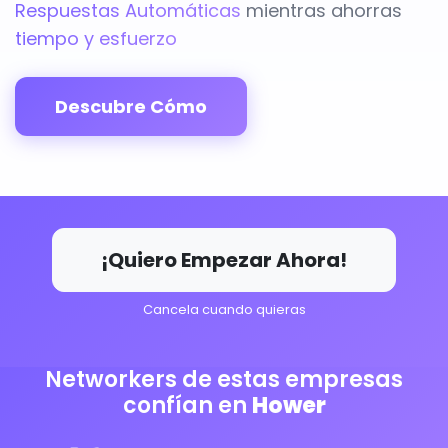
Respuestas Automáticas
mientras ahorras
tiempo y esfuerzo
Descubre Cómo
¡Quiero Empezar Ahora!
Cancela cuando quieras
Networkers de estas empresas
confían en
Hower